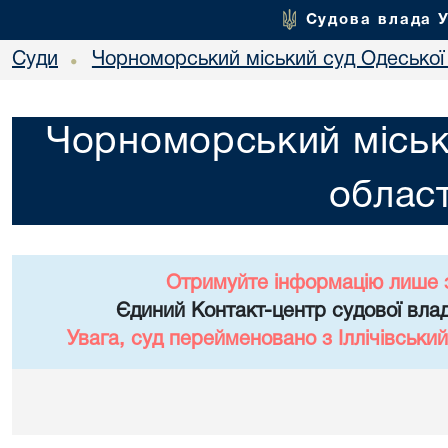
Судова влада 
Суди
Чорноморський міський суд Одеської 
•
Чорноморський міськ
област
Отримуйте інформацію лише 
Єдиний Контакт-центр судової влад
Увага, суд перейменовано з Іллічівський