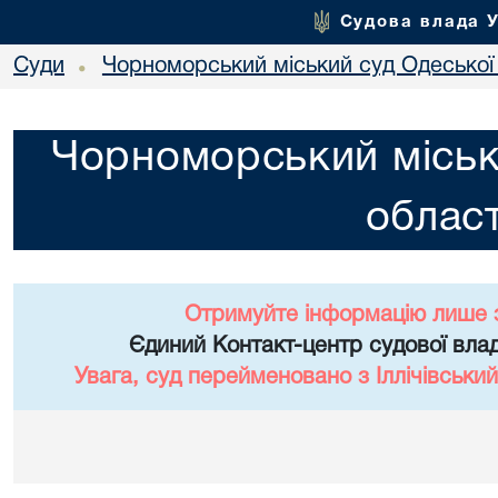
Судова влада 
Суди
Чорноморський міський суд Одеської 
•
Чорноморський міськ
област
Отримуйте інформацію лише 
Єдиний Контакт-центр судової влад
Увага, суд перейменовано з Іллічівський