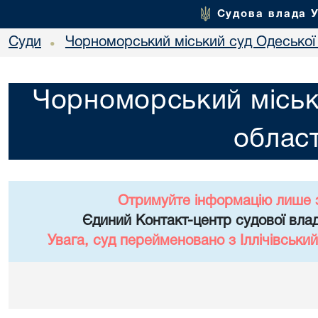
Судова влада 
Суди
Чорноморський міський суд Одеської 
•
Чорноморський міськ
област
Отримуйте інформацію лише 
Єдиний Контакт-центр судової влад
Увага, суд перейменовано з Іллічівський