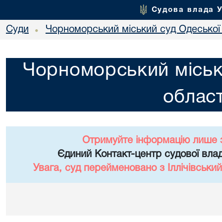
Судова влада 
Суди
Чорноморський міський суд Одеської 
•
Чорноморський міськ
област
Отримуйте інформацію лише 
Єдиний Контакт-центр судової влад
Увага, суд перейменовано з Іллічівський