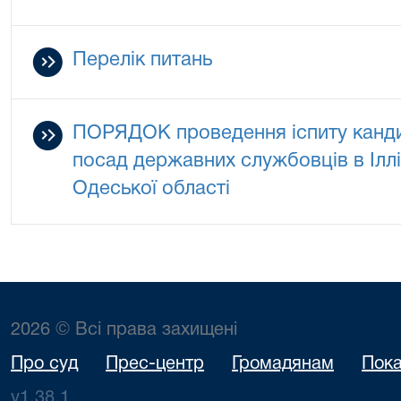
Перелік питань
ПОРЯДОК проведення іспиту канди
посад державних службовців в Іллі
Одеської області
2026 © Всі права захищені
Про суд
Прес-центр
Громадянам
Пока
v1.38.1