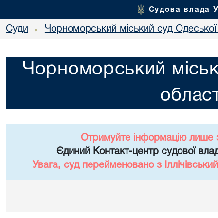
Судова влада 
Суди
Чорноморський міський суд Одеської 
•
Чорноморський міськ
област
Отримуйте інформацію лише 
Єдиний Контакт-центр судової влад
Увага, суд перейменовано з Іллічівський