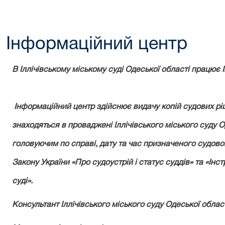
Інформаційний центр
В Іллічівському міському суді Одеської області працює
Інформаційний центр здійснює видачу копій судових ріш
знаходяться в проваджені Іллічівського міського суду Од
головуючим по справі, дату та час призначеного судово
Закону України «Про судоустрій і статус суддів» та «Інс
суді».
Консультант Іллічівського міського суду Одеської област