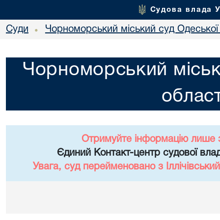
Судова влада 
Суди
Чорноморський міський суд Одеської 
•
Чорноморський міськ
област
Отримуйте інформацію лише 
Єдиний Контакт-центр судової влад
Увага, суд перейменовано з Іллічівський