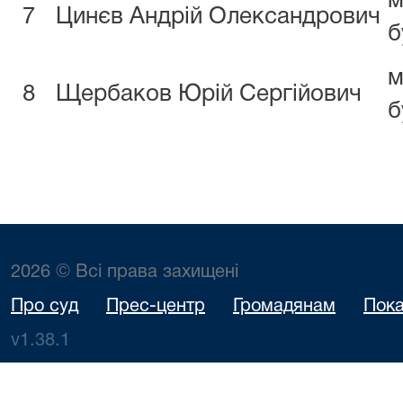
м
7
Цинєв Андрій Олександрович
б
м
8
Щербаков Юрій Сергійович
б
2026 © Всі права захищені
Про суд
Прес-центр
Громадянам
Пока
v1.38.1