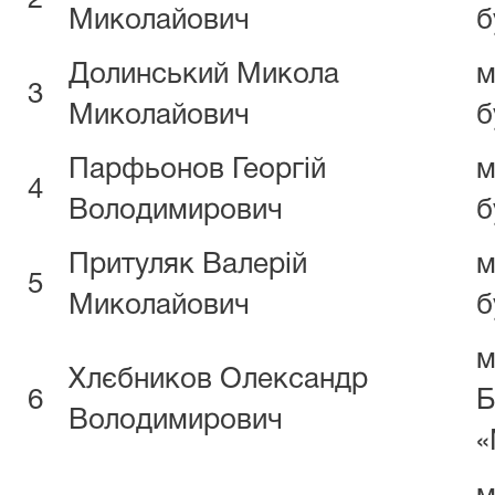
2
Миколайович
б
Долинський Микола
м
3
Миколайович
б
Парфьонов Георгій
м
4
Володимирович
б
Притуляк Валерій
м
5
Миколайович
б
м
Хлєбников Олександр
6
Б
Володимирович
«