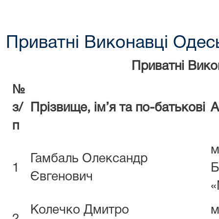
Приватні Виконавці Одесь
Приватні Виконавці Од
№
з/
Прізвище, ім’я та по-батькові
А
п
м
Гамбаль Олександр
1
Б
Євгенович
«
Колечко Дмитро
м