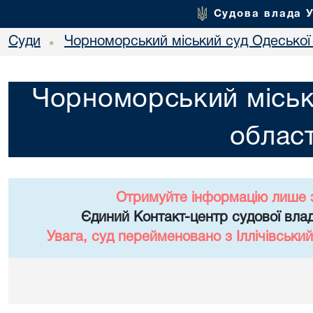
Судова влада 
Суди
Чорноморський міський суд Одеської 
•
Чорноморський міськ
област
Отримуйте інформацію лише 
Єдиний Контакт-центр судової влад
Увага, суд перейменовано з Іллічівський