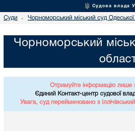
Судова влада 
Суди
Чорноморський міський суд Одеської 
•
Чорноморський міськ
област
Отримуйте інформацію лише 
Єдиний Контакт-центр судової влад
Увага, суд перейменовано з Іллічівський