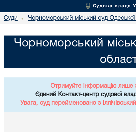
Судова влада 
Суди
Чорноморський міський суд Одеської 
•
Чорноморський міськ
област
Отримуйте інформацію лише 
Єдиний Контакт-центр судової влад
Увага, суд перейменовано з Іллічівський