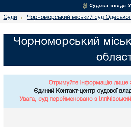
Судова влада 
Суди
Чорноморський міський суд Одеської 
•
Чорноморський міськ
област
Отримуйте інформацію лише 
Єдиний Контакт-центр судової влад
Увага, суд перейменовано з Іллічівський