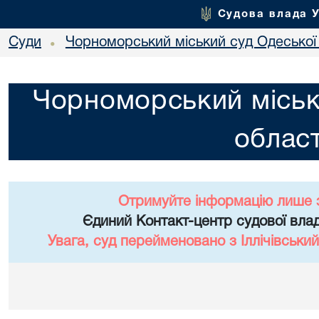
Судова влада 
Суди
Чорноморський міський суд Одеської 
•
Чорноморський міськ
област
Отримуйте інформацію лише 
Єдиний Контакт-центр судової влад
Увага, суд перейменовано з Іллічівський