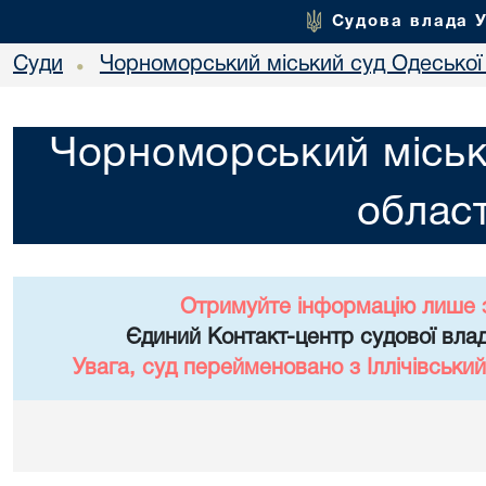
Судова влада 
Суди
Чорноморський міський суд Одеської 
•
Чорноморський міськ
област
Отримуйте інформацію лише 
Єдиний Контакт-центр судової влад
Увага, суд перейменовано з Іллічівський