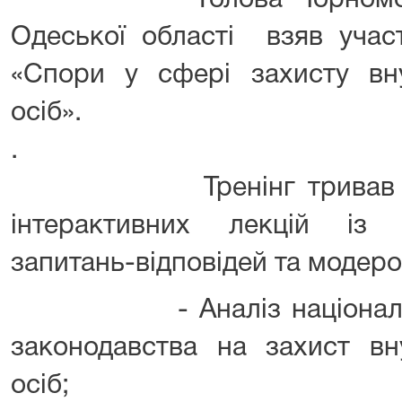
Голова Чорноморсько
Одеської області взяв участ
«Спори у сфері захисту вн
осі
.
Тренінг тривав два д
інтерактивних лекцій із 
запитань-відповідей та модеро
- Аналіз національног
законодавства на захист вн
осіб;