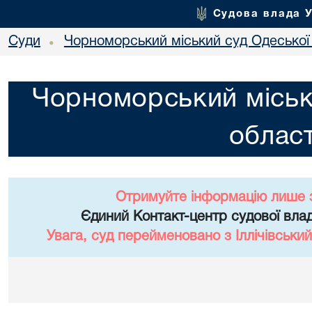
Судова влада 
Суди
Чорноморський міський суд Одеської 
•
Чорноморський міськ
област
Отримуйте інформацію лише 
Єдиний Контакт-центр судової влад
Увага, суд перейменовано з Іллічівський