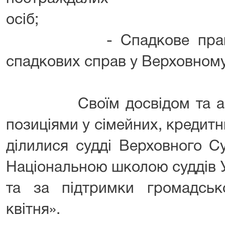
осі
- Спадкове право. П
спадкових справ у Верховному
Своїм досвідом та акту
позиціями у сімейних, кредит
ділилися судді Верховного Су
Національною школою суддів 
та за підтримки громадсько
квітня».