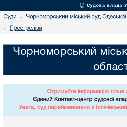
Судова влада 
Суди
Чорноморський міський суд Одеської 
•
Прес-релізи
•
Чорноморський міськ
област
Отримуйте інформацію лише 
Єдиний Контакт-центр судової влад
Увага, суд перейменовано з Іллічівський