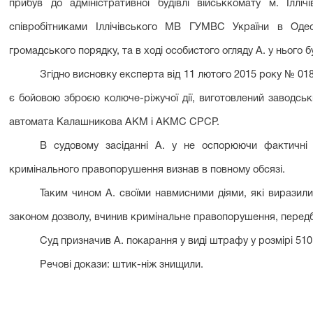
прибув до адміністративної будівлі військкомату м. Іллі
співробітниками Іллічівського
MB
ГУМВС України в Одесь
громадського порядку, та в ході особистого огляду А. у нього 
Згідно висновку експерта від 11 лютого 2015 року № 018
є бойовою зброєю колюче-ріжучої дії, виготовлений заводсь
автомата Калашникова АКМ і АКМС СРСР.
В судовому зас
ідан
ні А. у не оспорюючи фактичні 
кримінального правопорушення визнав в повному обсязі.
Таким чином А. своїми навмисними діями, які виразили
законом дозволу, вчинив кримінальне правопорушення, передба
Суд призначив А. покарання у виді штрафу у розмірі 510
Речові докази: штик-ніж знищили.