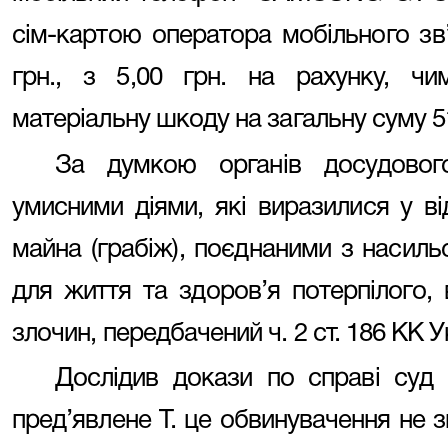
сім-картою оператора мобільного зв’я
грн., з 5,00 грн. на рахунку, чи
матеріальну шкоду на загальну суму 51
За думкою органів досудового
умисними діями, які виразилися у в
майна (грабіж), поєднаними з насиль
для життя та здоров’я потерпілого,
злочин, передбачений ч. 2 ст. 186 КК У
Дослідив докази по справі суд
пред’явлене Т. це обвинувачення не 