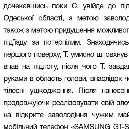
дочекавшись поки С. увійде до під’
Одеської області, з метою заволо
також з метою придушення можливого 
під’їзду за потерпілим. Знаходячи
першого поверху, Т. умисно штовхнув 
впав на підлогу, після чого Т. завд
руками в область голови, внаслідок ч
тілесні ушкодження. Після нанесе
продовжуючи реалізовувати свій зло
на відкрите заволодіння чужим ма
мобільний телефон «SAMSUNG GT-S530