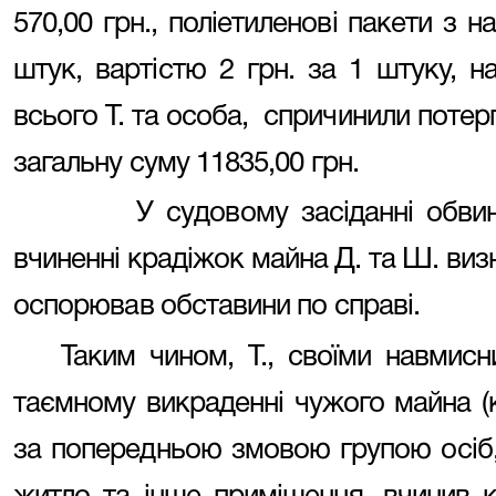
570,00 грн., поліетиленові пакети з 
штук, вартістю 2 грн. за 1 штуку, н
всього Т. та особа, спричинили потер
загальну суму 11835,00 грн.
У судовому засіданні обви
вчиненні крадіжок майна Д. та Ш. виз
оспорював обставини по справі.
Таким чином, Т., своїми навмисн
таємному викраденні чужого майна (к
за попередньою змовою групою осіб,