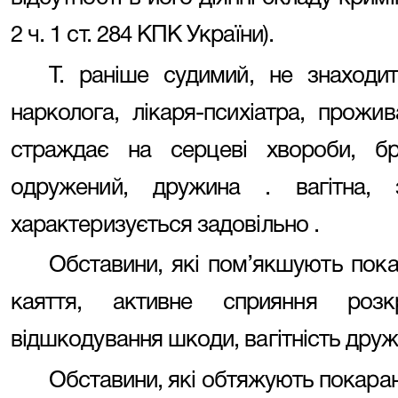
2 ч. 1 ст. 284 КПК України).
Т. раніше судимий, не знаходит
нарколога, лікаря-психіатра, прожи
страждає на серцеві хвороби, б
одружений, дружина . вагітна,
характеризується задовільно .
Обставини, які пом’якшують пока
каяття, активне сприяння розк
відшкодування шкоди, вагітність друж
Обставини, які обтяжують покаран