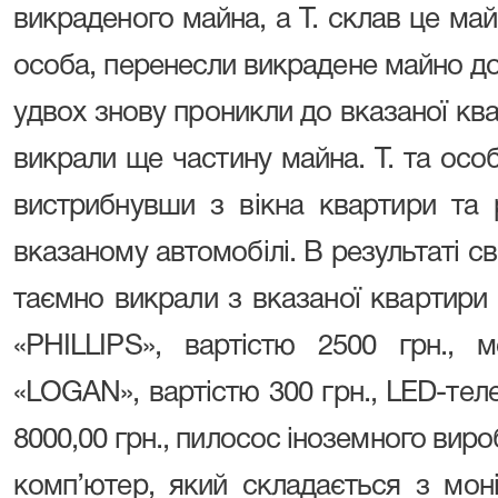
викраденого майна, а Т. склав це майн
особа, перенесли викрадене майно до
удвох знову проникли до вказаної ква
викрали ще частину майна. Т. та особ
вистрибнувши з вікна квартири та
вказаному автомобілі. В результаті сво
таємно викрали з вказаної квартири 
«PHILLIPS», вартістю 2500 грн., 
«LOGAN», вартістю 300 грн., LED-те
8000,00 грн., пилосос іноземного вироб
комп’ютер, який складається з мо