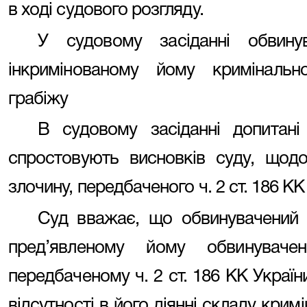
в ході судового розгляду.
У судовому засіданні обвин
інкримінованому йому криміналь
грабіжу
В судовому засіданні допитані
спростовують висновків суду, щодо
злочину, передбаченого ч. 2 ст. 186 КК
Суд вважає, що обвинувачений 
пред’явленому йому обвинуваче
передбаченому ч. 2 ст. 186 КК Україн
відсутності в його діянні складу кри