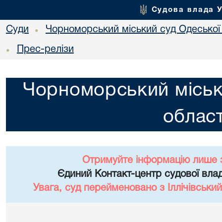
Судова влада 
Суди
Чорноморський міський суд Одеської 
•
Прес-релізи
•
Чорноморський міськ
област
Отримуйте інформацію лише 
Єдиний Контакт-центр судової влад
Увага, суд перейменовано з Іллічівський