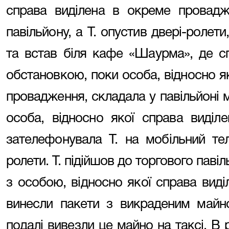
справа виділена в окреме провадж
павільйону, а Т. опустив двері-ролети
та встав біля кафе «Шаурма», де с
обстановкою, поки особа, відносно я
провадження, складала у павільйоні 
особа, відносно якої справа виді
зателефонувала Т. на мобільний те
ролети. Т. підійшов до торгового павіл
з особою, відносно якої справа вид
винесли пакети з викраденим майн
подалі вивезли це майно на таксі. В р