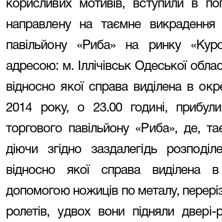
корисливих мотивів, вступили в п
направлену на таємне викрадення
павільйону «Риба» на ринку «Кур
адресою: м. Іллічівськ Одеської област
відносно якої справа виділена в ок
2014 року, о 23.00 годині, прибу
торгового павільйону «Риба», де, та
діючи згідно заздалегідь розподіл
відносно якої справа виділена 
допомогою ножиців по металу, переріз
ролетів, удвох вони підняли двері-