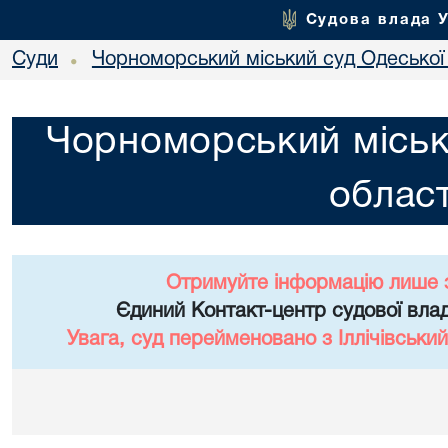
Судова влада 
Суди
Чорноморський міський суд Одеської 
•
Чорноморський міськ
област
Отримуйте інформацію лише 
Єдиний Контакт-центр судової влад
Увага, суд перейменовано з Іллічівський